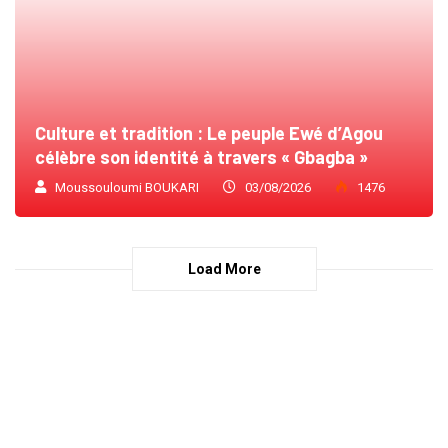
Culture et tradition : Le peuple Ewé d’Agou
célèbre son identité à travers « Gbagba »
Moussouloumi BOUKARI
03/08/2026
1476
Load More