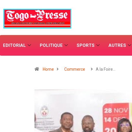
EDITORIAL
POLITIQUE
SPORTS
AUTRES
Home
Commerce
A la Foire…