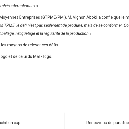
archés internationaux
».
Moyennes Entreprises (GTPME/PMI), M. Vignon Aboki, a confié que le ma
s TPME, le défi n’est pas seulement de produire, mais de se conformer. C
mballage, l’étiquetage et la régularité de la production
».
 les moyens de relever ces défis.
-Togo et de celui du Mall-Togo.
nchit un cap…
Renouveau du panafrica