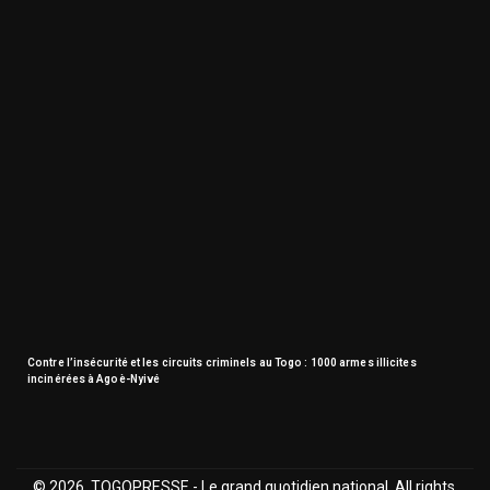
Contre l’insécurité et les circuits criminels au Togo : 1000 armes illicites
incinérées à Agoè-Nyivé
© 2026, TOGOPRESSE - Le grand quotidien national. All rights