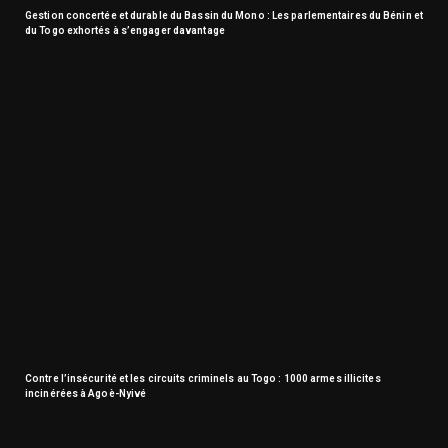
Gestion concertée et durable du Bassin du Mono : Les parlementaires du Bénin et
du Togo exhortés à s’engager davantage
Contre l’insécurité et les circuits criminels au Togo : 1000 armes illicites
incinérées à Agoè-Nyivé