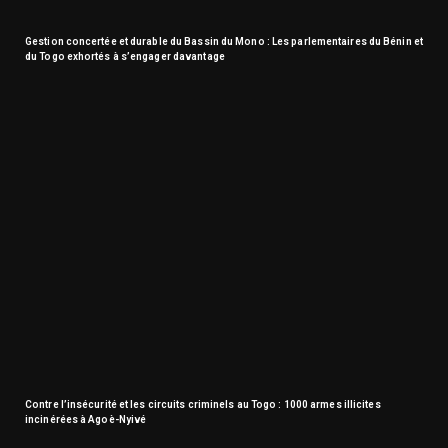
Gestion concertée et durable du Bassin du Mono : Les parlementaires du Bénin et
du Togo exhortés à s’engager davantage
Contre l’insécurité et les circuits criminels au Togo : 1000 armes illicites
incinérées à Agoè-Nyivé