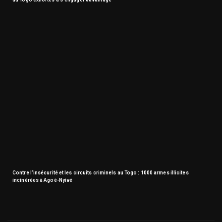
Contre l’insécurité et les circuits criminels au Togo : 1000 armes illicites
incinérées à Agoè-Nyivé