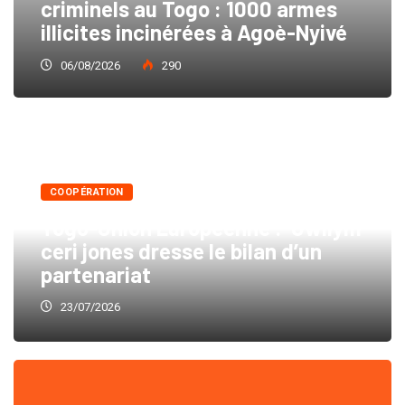
criminels au Togo : 1000 armes
illicites incinérées à Agoè-Nyivé
06/08/2026
290
COOPÉRATION
Togo-Union Européenne : Gwilym
ceri jones dresse le bilan d’un
partenariat
23/07/2026