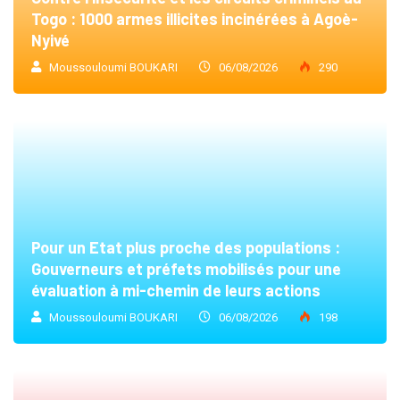
Togo : 1000 armes illicites incinérées à Agoè-
Nyivé
Moussouloumi BOUKARI
06/08/2026
290
Pour un Etat plus proche des populations :
Gouverneurs et préfets mobilisés pour une
évaluation à mi-chemin de leurs actions
Moussouloumi BOUKARI
06/08/2026
198