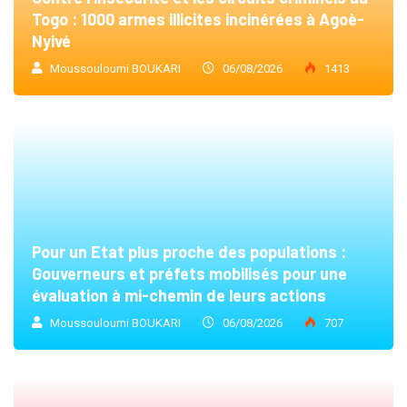
Togo : 1000 armes illicites incinérées à Agoè-
Nyivé
Moussouloumi BOUKARI
06/08/2026
1413
Pour un Etat plus proche des populations :
Gouverneurs et préfets mobilisés pour une
évaluation à mi-chemin de leurs actions
Moussouloumi BOUKARI
06/08/2026
707