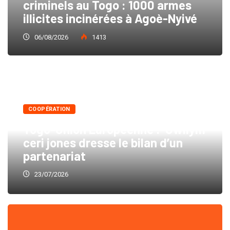
criminels au Togo : 1000 armes
illicites incinérées à Agoè-Nyivé
06/08/2026
1413
COOPÉRATION
Togo-Union Européenne : Gwilym
ceri jones dresse le bilan d’un
partenariat
23/07/2026