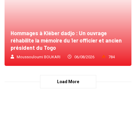
Hommages à Kléber dadjo : Un ouvrage
réhabilite la mémoire du 1er officier et ancien
président du Togo
Moussouloumi BOUKARI
06/08/2026
784
Load More