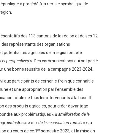
a République a procédé à la remise symbolique de
région.
présentatifs des 113 cantons de la région et de ses 12
si des représentants des organisations
potentialités agricoles de la région ont été
is et perspectives
». Des communications qui ont porté
 pour une bonne réussite de la campagne 2023-2024.
i aux participants de cerner le frein que connait le
une et une appropriation par l’ensemble des
ation totale de tous les intervenants à la base. Il
ion des produits agricoles, pour créer davantage
 répondre aux problématiques «
d’amélioration de la
agroindustrielle »
et
« de la sécurisation foncière
», a
er
tion au cours de ce 1
semestre 2023, et la mise en