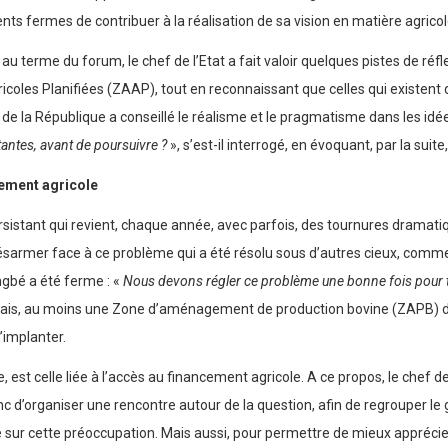
s fermes de contribuer à la réalisation de sa vision en matière agricol
 terme du forum, le chef de l’Etat a fait valoir quelques pistes de réfle
les Planifiées (ZAAP), tout en reconnaissant que celles qui existent dé
de la République a conseillé le réalisme et le pragmatisme dans les idées
antes, avant de poursuivre ?
», s’est-il interrogé, en évoquant, par la sui
cement agricole
sistant qui revient, chaque année, avec parfois, des tournures dramatiq
s désarmer face à ce problème qui a été résolu sous d’autres cieux, com
ngbé a été ferme : «
Nous devons régler ce problème une bonne fois pour 
 délais, au moins une Zone d’aménagement de production bovine (ZAPB) 
’implanter.
est celle liée à l’accès au financement agricole. A ce propos, le chef de
 d’organiser une rencontre autour de la question, afin de regrouper le go
e sur cette préoccupation. Mais aussi, pour permettre de mieux apprécie