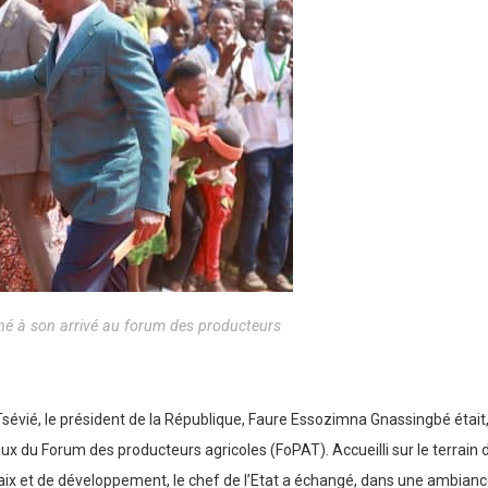
é à son arrivé au forum des producteurs
évié, le président de la République, Faure Essozimna Gnassingbé était, l
eaux du Forum des producteurs agricoles (FoPAT). Accueilli sur le terrain d
aix et de développement, le chef de l’Etat a échangé, dans une ambianc