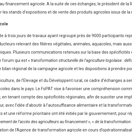
r au financement agricole. A la suite de ces échanges, le président de l
 les stands d’expositions et de vente des produits agricoles issus de la 
icole
ite à trois jours de travaux ayant regroupé près de 9000 participants re
ducteurs relevant des filières végétales, animales, aquacoles, mais aus
ques. Plusieurs communications retenues sur la base des spécificités et 
e forum qui est «
transformation structurelle de l’agriculture togolaise : déf
le bilan régional de la campagne agricole et les dispositions à prendre
culture, de l’Elevage et du Développent rural, ce cadre d’échanges a serv
coles dans le pays. Le FoPAT vise à favoriser une compréhension comm
en tenant compte des spécificités régionales, afin de susciter une implic
, avec l’idée d’aboutir à l’autosuffisance alimentaire et la transformat
jets et une réforme prioritaire ont été initiés par le gouvernement, pour
cement de l’accès des agriculteurs au financement
», «
de la transformation 
ation de l’Agence de transformation agricole en cours d’opérationnalisa