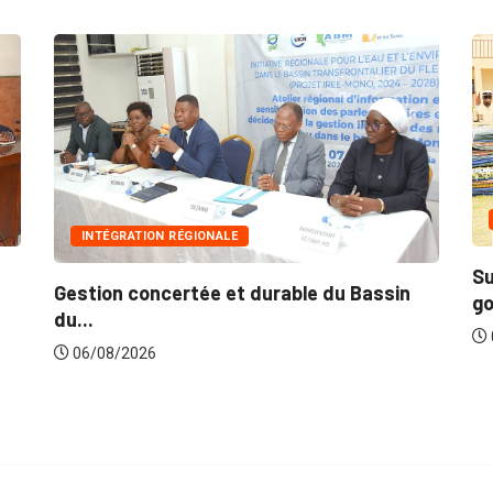
INNONDATIONS
Suite aux récentes inondations : Le
M
gouvernement lance...
p
06/08/2026