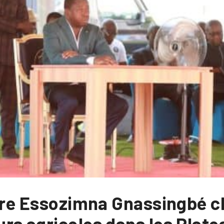
ure Essozimna Gnassingbé cl
rs agricoles dans les Plate