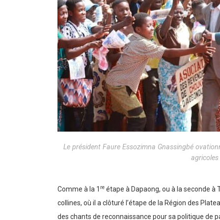
Le président Faure Essozimna Gnassingbé ovationn
agricoles
re
Comme à la 1
étape à Dapaong, ou à la seconde à Ts
collines, où il a clôturé l’étape de la Région des Plat
des chants de reconnaissance pour sa politique de p