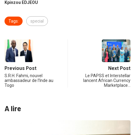
Kpinzou EDJEOU
Tags:
special
Previous Post
Next Post
S.R.H. Fahmi, nouvel
Le PAPSS et Interstellar
ambassadeur de l’Inde au
lancent African Currency
Togo
Marketplace…
A lire