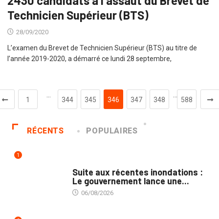
2430 candidats à l’assaut du Brevet de
Technicien Supérieur (BTS)
28/09/2020
L’examen du Brevet de Technicien Supérieur (BTS) au titre de
l’année 2019-2020, a démarré ce lundi 28 septembre,
…
…
1
344
345
346
347
348
588
RÉCENTS
POPULAIRES
1
INNONDATIONS
Suite aux récentes inondations :
Le gouvernement lance une...
06/08/2026