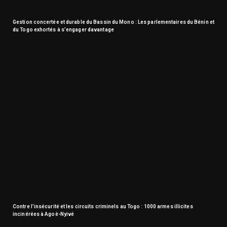
Gestion concertée et durable du Bassin du Mono : Les parlementaires du Bénin et
du Togo exhortés à s’engager davantage
Contre l’insécurité et les circuits criminels au Togo : 1000 armes illicites
incinérées à Agoè-Nyivé