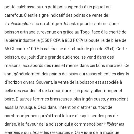
petite calebasse ou un petit pot suspendu à un piquet au
carrefour. C’est le signe indicatif des points de vente de
«
Tchoukoutou
» ou en abrégé «
Tchou
k » pour les intimes, une
boisson artisanale, revenue en grâce au Togo, face à la cherté de
la bière industrielle (550 F CFA à 850 F CFA la bouteille de bière de
65 Cl, contre 100 F la calebasse de Tchouk de plus de 33 cl). Cette
boisson, qui jouit d’une grande audience, se vend dans des
maisons, aux abords des rues et même dans certains marchés. Ce
sont généralement des points de loisirs qui rassemblent les clients
d’horizon divers. Souvent, la vente de la boisson est associée à
celle des viandes et de la nourriture. L’on peut y aller manger et
boire. D’autres femmes brasseuses, plus ingénieuses, y associent
aussi la musique. Ceci, dans l’intention d’attirer surtout de
nombreux jeunes qui s’offrent le luxe d’esquisser des pas de
danse, à la faveur de la boisson qui a commencé par «
libérer les
énergies
» ou «
briser les ressources
». On y joue de la musique