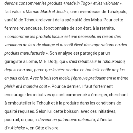
devons consommer les produits +made in Togo+ et les valoriser
»,
fait valoir «
Maman Mardi et Jeudi
», une revendeuse de Tchakpalo,
variété de Tchouk relevant de la spécialité des Moba. Pour cette
femme revendeuse, fonctionnaire de son état, à la retraite,
«
consommer les produits locaux est une nécessité, en raison des
variations de taux de change et du coût élevé des importations ou des
produits manufacturés
». Son analyse est partagée par un
garagiste à Lomé, M. E. Dodji, qui «
s’est rabattu sur le Tchoukoutou,
depuis cinq ans, parce que la bière vendue en bouteille coûte de plus
en plus chère. Avec la boisson locale, j’éprouve pratiquement le même
plaisir et à moindre coût
». Pour ce dernier, il faut fortement
encourager les initiatives qui ont commencé à émerger, cherchant
à embouteiller le Tchouk et à la produire dans les conditions de
qualité requises. Selon lui, cette boisson, avec ces initiatives,
pourrait, un jour, «
devenir un patrimoine national
», à l’instar
d’«
Atchèkè
», en Côte d’Ivoire.