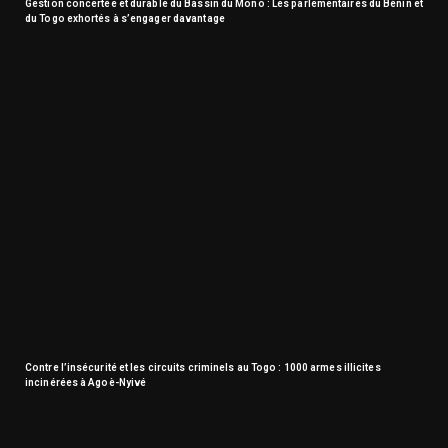
Gestion concertée et durable du Bassin du Mono : Les parlementaires du Bénin et
du Togo exhortés à s’engager davantage
Contre l’insécurité et les circuits criminels au Togo : 1000 armes illicites
incinérées à Agoè-Nyivé