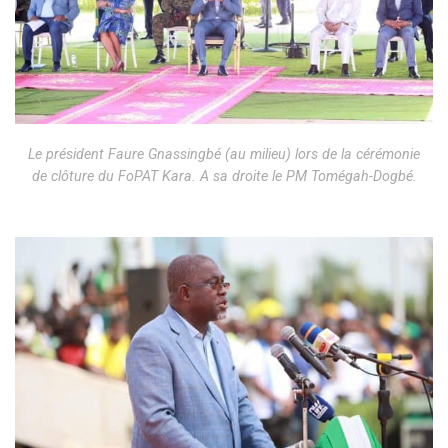
Le président Faure Gnassingbé (au milieu) lors de la cérémonie
de clôture du FoPAT Kara. A sa droite le PM Tomégah-Dogbé.