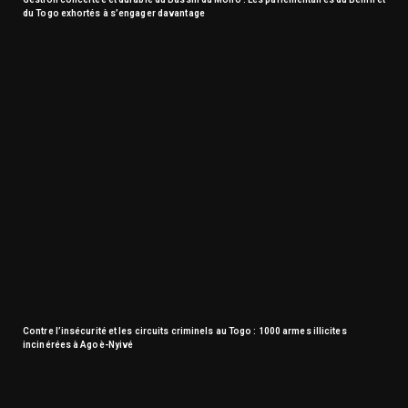
du Togo exhortés à s’engager davantage
Contre l’insécurité et les circuits criminels au Togo : 1000 armes illicites
incinérées à Agoè-Nyivé