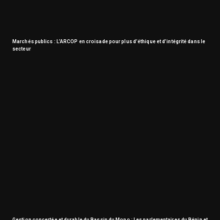
Marchés publics : L’ARCOP en croisade pour plus d’éthique et d’intégrité dans le
secteur
Gestion concertée et durable du Bassin du Mono : Les parlementaires du Bénin et