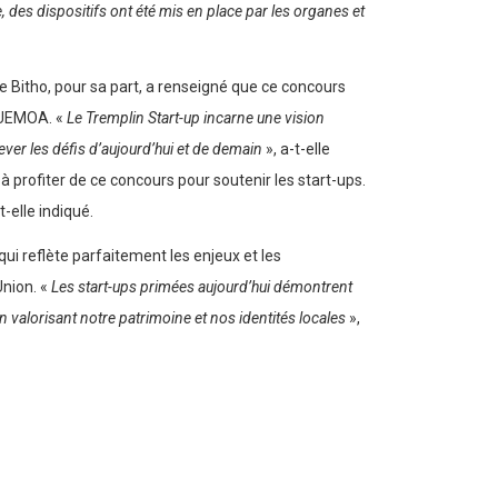
e, des dispositifs ont été mis en place par les organes et
itho, pour sa part, a renseigné que ce concours
e UEMOA. «
Le Tremplin Start-up incarne une vision
ever les défis d’aujourd’hui et de demain
», a-t-elle
 profiter de ce concours pour soutenir les start-ups.
-t-elle indiqué.
i reflète parfaitement les enjeux et les
Union. «
Les start-ups primées aujourd’hui démontrent
en valorisant notre patrimoine et nos identités locales
»,