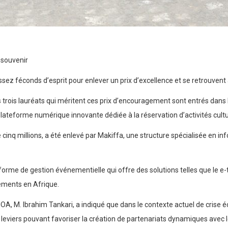
o souvenir
assez féconds d’esprit pour enlever un prix d’excellence et se retrouven
trois lauréats qui méritent ces prix d’encouragement sont entrés dans 
e plateforme numérique innovante dédiée à la réservation d’activités cult
nq millions, a été enlevé par Makiffa, une structure spécialisée en inf
forme de gestion événementielle qui offre des solutions telles que le e-tic
nements en Afrique.
UEMOA, M. Ibrahim Tankari, a indiqué que dans le contexte actuel de cris
s leviers pouvant favoriser la création de partenariats dynamiques avec les