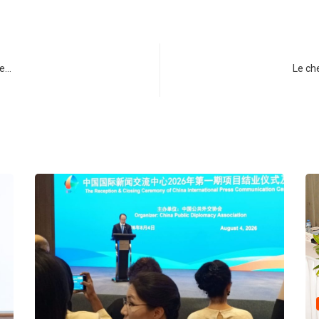
de…
Le ch
COMMERCE