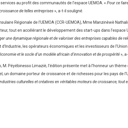
 de services au profit des communautés de l’espace UEMOA. «
Pour ce fair
a croissance de telles entreprises
», a-t-il souligné.
onsulaire Régionale de l’UEMOA (CCR-UEMOA), Mme Manzinèwè Nathalie B
teur, tout en accélérant le développement des start-ups dans l’espac
ager une dynamique régionale et de valoriser des entreprises capables de rel
’Industrie, les opérateurs économiques et les investisseurs de l’Union à
économie et le socle d’un modèle africain d’innovation et de prospérité
», a
 M. Péyébinesso Limaziè, l’édition présente met à l’honneur un thème qu
rel, un domaine porteur de croissance et de richesses pour les pays de l’
industries culturelles et créatives en véritables moteurs de croissance, tout 