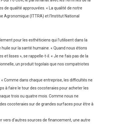
. Pour Fo Covi, le partenariat avec les femmes de la
es de qualité approuvées. « La qualité de notre
e Agronomique (ITTRA) et l’Institut National
ment pour les esthéticiens qui l’utilisent dans la
te huile sur la santé humaine. « Quand nous étions
t lisses », se rappelle-t-il. « Je ne fais pas de la
ptionnelle, un produit togolais que nos compatriotes
. « Comme dans chaque entreprise, les difficultés ne
 à faire le tour des cocoteraies pour acheter les
ns chaque trois ou quatre mois. Comme nous ne
r des cocoteraies sur de grandes surfaces pour être à
ner vers d’autres sources de financement, une autre