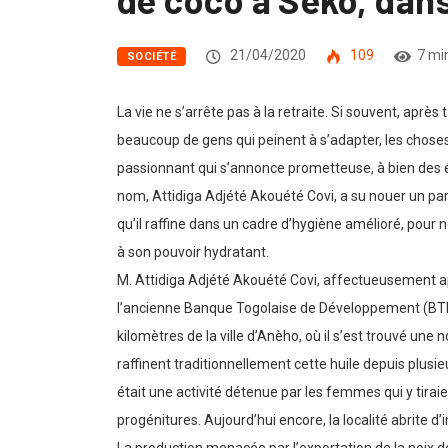
21/04/2020
109
7 mi
SOCIÉTÉ
La vie ne s’arrête pas à la retraite. Si souvent, aprè
beaucoup de gens qui peinent à s’adapter, les choses 
passionnant qui s’annonce prometteuse, à bien des éga
nom, Attidiga Adjété Akouété Covi, a su nouer un par
qu’il raffine dans un cadre d’hygiène amélioré, pour n
à son pouvoir hydratant.
M. Attidiga Adjété Akouété Covi, affectueusement appe
l’ancienne Banque Togolaise de Développement (BTD), 
kilomètres de la ville d’Anèho, où il s’est trouvé une
raffinent traditionnellement cette huile depuis plusi
était une activité détenue par les femmes qui y tiraien
progénitures. Aujourd’hui encore, la localité abrite