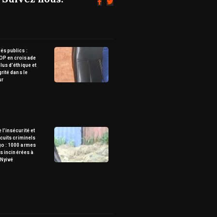
s publics :
OP en croisade
lus d’éthique et
grité dans le
ur
 l’insécurité et
rcuits criminels
go : 1000 armes
tes incinérées à
Nyivé