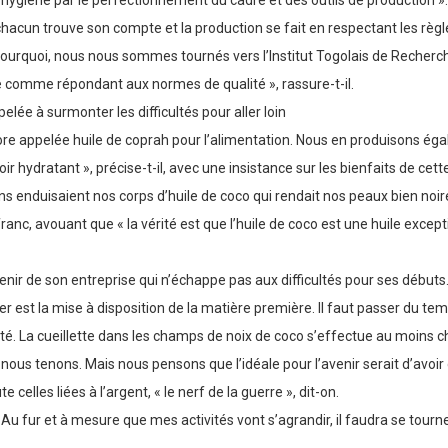
 l’hygiène par le perfectionnement du cadre et des outils de production »
chacun trouve son compte et la production se fait en respectant les règl
pourquoi, nous nous sommes tournés vers l’Institut Togolais de Recherch
ile comme répondant aux normes de qualité », rassure-t-il.
elée à surmonter les difficultés pour aller loin
re appelée huile de coprah pour l’alimentation. Nous en produisons égale
r hydratant », précise-t-il, avec une insistance sur les bienfaits de cet
 enduisaient nos corps d’huile de coco qui rendait nos peaux bien noires e
r franc, avouant que « la vérité est que l’huile de coco est une huile exce
nir de son entreprise qui n’échappe pas aux difficultés pour ses débuts
t la mise à disposition de la matière première. Il faut passer du temps
tivité. La cueillette dans les champs de noix de coco s’effectue au moi
nous tenons. Mais nous pensons que l’idéale pour l’avenir serait d’avoi
te celles liées à l’argent, « le nerf de la guerre », dit-on.
 Au fur et à mesure que mes activités vont s’agrandir, il faudra se tour