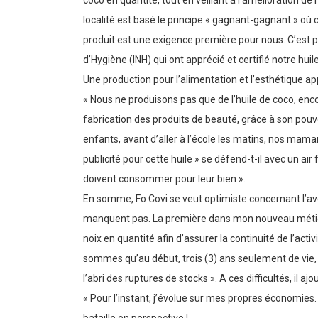
coco en quantité, tout en veillant à l’amélioration de
localité est basé le principe « gagnant-gagnant » où 
produit est une exigence première pour nous. C’est 
d’Hygiène (INH) qui ont apprécié et certifié notre hu
Une production pour l’alimentation et l’esthétique app
« Nous ne produisons pas que de l’huile de coco, enco
fabrication des produits de beauté, grâce à son pouvoi
enfants, avant d’aller à l’école les matins, nos mamans
publicité pour cette huile » se défend-t-il avec un ai
doivent consommer pour leur bien ».
En somme, Fo Covi se veut optimiste concernant l’ave
manquent pas. La première dans mon nouveau métier es
noix en quantité afin d’assurer la continuité de l’ac
sommes qu’au début, trois (3) ans seulement de vie, 
l’abri des ruptures de stocks ». A ces difficultés, il ajou
« Pour l’instant, j’évolue sur mes propres économies.