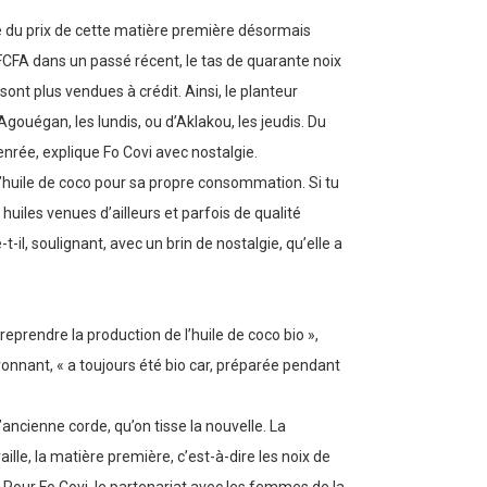
e du prix de cette matière première désormais
 FCFA dans un passé récent, le tas de quarante noix
ont plus vendues à crédit. Ainsi, le planteur
Agouégan, les lundis, ou d’Aklakou, les jeudis. Du
nrée, explique Fo Covi avec nostalgie.
 l’huile de coco pour sa propre consommation. Si tu
 huiles venues d’ailleurs et parfois de qualité
-il, soulignant, avec un brin de nostalgie, qu’elle a
eprendre la production de l’huile de coco bio »,
ironnant, « a toujours été bio car, préparée pendant
’ancienne corde, qu’on tisse la nouvelle. La
lle, la matière première, c’est-à-dire les noix de