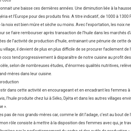
e coco
connait une baisse ces dernières années. Une diminution liée à la hauss
ia et l’Europe pour des produits finis. A titre indicatif, de 1000 à 1300
a noix est bien mûre et sèche ou moins. Avec l’exportation, les noix ne s
pour se faire rembourser après transaction de l’huile dans les marchés d’
de l’activité de production d’huile, entrainant une pénurie de cette de
llage, il devient de plus en plus difficile de se procurer facilement de
le de coco tend progressivement à disparaître de notre cuisine au profit des
recèle, selon de nombreuses études, d’énormes qualités nutritives, relève-t
and-mères dans leur cuisine.
production
stir dans cette activité en encourageant et en encadrant les femmes à r
is, l’huile produite chez lui à Séko, Djéta et dans les autres villages env
e ».
« les pas de nos grands-mères car, comme le dit l’adage, c’est au bout de l
mon rôle consiste à mettre à la disposition des femmes avec qui, je travai