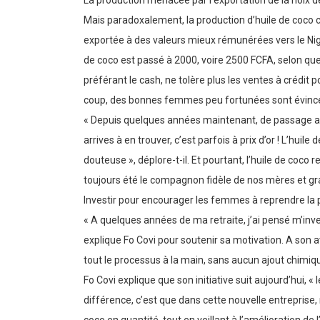
La production menacée par l’exportation de la noix d
Mais paradoxalement, la production d’huile de coco 
exportée à des valeurs mieux rémunérées vers le Nigér
de coco est passé à 2000, voire 2500 FCFA, selon que l
préférant le cash, ne tolère plus les ventes à crédit 
coup, des bonnes femmes peu fortunées sont évincées 
« Depuis quelques années maintenant, de passage au vi
arrives à en trouver, c’est parfois à prix d’or ! L’hui
douteuse », déplore-t-il. Et pourtant, l’huile de coco 
toujours été le compagnon fidèle de nos mères et gr
Investir pour encourager les femmes à reprendre la 
« A quelques années de ma retraite, j’ai pensé m’inve
explique Fo Covi pour soutenir sa motivation. A son av
tout le processus à la main, sans aucun ajout chimiqu
Fo Covi explique que son initiative suit aujourd’hui, 
différence, c’est que dans cette nouvelle entreprise, 