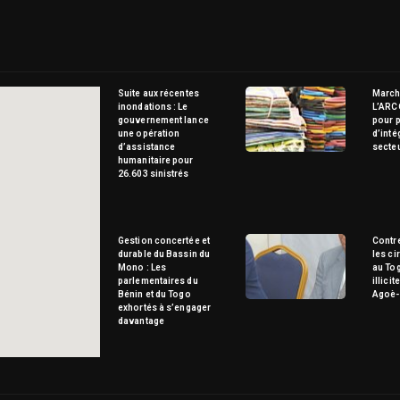
Suite aux récentes
Marché
inondations : Le
L’ARC
gouvernement lance
pour p
une opération
d’inté
d’assistance
secte
humanitaire pour
26.603 sinistrés
Gestion concertée et
Contre
durable du Bassin du
les ci
Mono : Les
au To
parlementaires du
illici
Bénin et du Togo
Agoè-
exhortés à s’engager
davantage