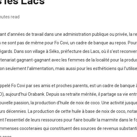
nutes read
s tant d’années de travail dans une administration publique ou privée, la
ne sont pas de même pour Fo Covi, un cadre de banque au repos. Pour lui,
rds. Dans son village à Séko, préfecture des Lacs, où il s’est reconverti
tenariat gagnant-gagnant avec les femmes de la localité pour la producti
on seulement l’alimentation, mais aussi pour les esthéticiens qui l’utili
lé Fo Covi par ses amis et proches parents, est un cadre de banque à la r
aujourd’hui Orabank. Depuis sa retraite méritée, il partage sa vie entr
 nouvelle passion, la production d’huile de noix de coco. Une activité jus
eurs décennies. La production de cette huile à base de noix de coco, no
t l’essentiel de leurs ressources pour faire bouillir la marmite dans le fo
 d’immenses cocoteraies qui constituent des sources de revenus substan