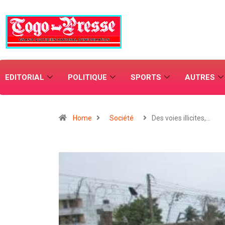
EDITORIAL
POLITIQUE
SPORTS
AUTRES
Home
Société
Des voies illicites,…