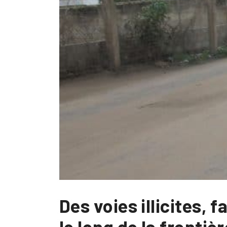
Des voies illicites,
le long de la frontiè