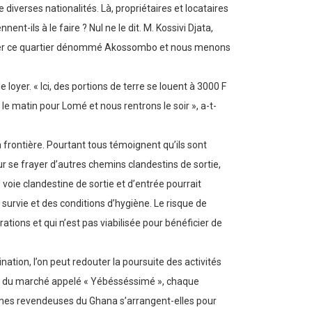
iverses nationalités. Là, propriétaires et locataires
ent-ils à le faire ? Nul ne le dit. M. Kossivi Djata,
biter ce quartier dénommé Akossombo et nous menons
 loyer. « Ici, des portions de terre se louent à 3000 F
le matin pour Lomé et nous rentrons le soir », a-t-
 frontière. Pourtant tous témoignent qu’ils sont
our se frayer d’autres chemins clandestins de sortie,
 voie clandestine de sortie et d’entrée pourrait
survie et des conditions d’hygiène. Le risque de
tions et qui n’est pas viabilisée pour bénéficier de
ination, l’on peut redouter la poursuite des activités
tion du marché appelé « Yébésséssimé », chaque
emmes revendeuses du Ghana s’arrangent-elles pour