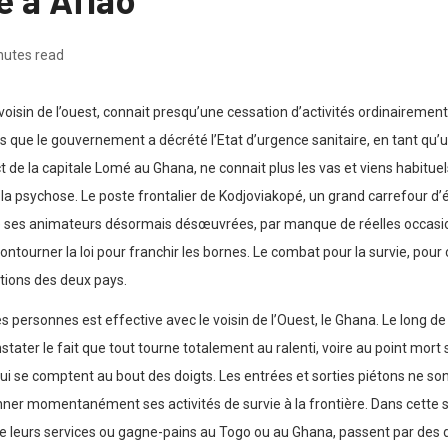
nutes read
n voisin de l’ouest, connait presqu’une cessation d’activités ordinaireme
is que le gouvernement a décrété l’Etat d’urgence sanitaire, en tant qu
ct de la capitale Lomé au Ghana, ne connait plus les vas et viens habituel
à la psychose. Le poste frontalier de Kodjoviakopé, un grand carrefour
e ses animateurs désormais désœuvrées, par manque de réelles occasion
ontourner la loi pour franchir les bornes. Le combat pour la survie, pour
tions des deux pays.
es personnes est effective avec le voisin de l’Ouest, le Ghana. Le long d
tater le fait que tout tourne totalement au ralenti, voire au point mo
ui se comptent au bout des doigts. Les entrées et sorties piétons ne son
r momentanément ses activités de survie à la frontière. Dans cette situa
e leurs services ou gagne-pains au Togo ou au Ghana, passent par des dét