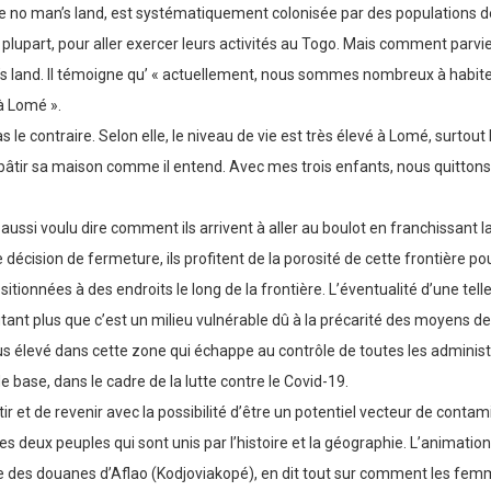
e no man’s land, est systématiquement colonisée par des populations de d
a plupart, pour aller exercer leurs activités au Togo. Mais comment parvienn
’s land. Il témoigne qu’ « actuellement, nous sommes nombreux à ha
à Lomé ».
 contraire. Selon elle, le niveau de vie est très élevé à Lomé, surtout le
 bâtir sa maison comme il entend. Avec mes trois enfants, nous quittons 
ssi voulu dire comment ils arrivent à aller au boulot en franchissant la
e décision de fermeture, ils profitent de la porosité de cette frontière p
itionnées à des endroits le long de la frontière. L’éventualité d’une telle
ant plus que c’est un milieu vulnérable dû à la précarité des moyens de 
 élevé dans cette zone qui échappe au contrôle de toutes les administra
 base, dans le cadre de la lutte contre le Covid-19.
ir et de revenir avec la possibilité d’être un potentiel vecteur de contam
es deux peuples qui sont unis par l’histoire et la géographie. L’anima
ôle des douanes d’Aflao (Kodjoviakopé), en dit tout sur comment les f