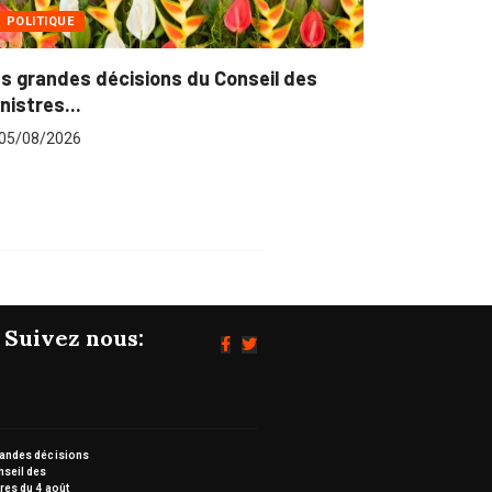
POLITIQUE
s grandes décisions du Conseil des
nistres...
05/08/2026
Suivez nous:
randes décisions
nseil des
res du 4 août