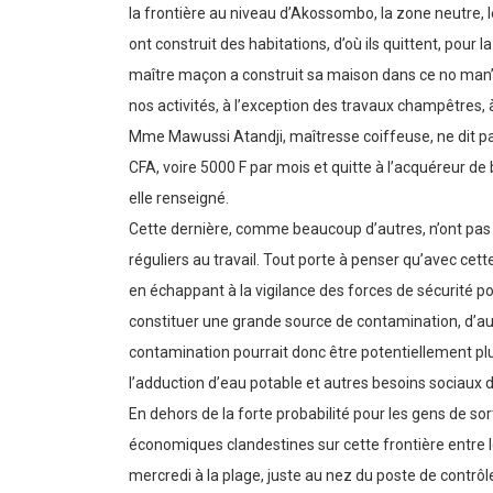
la frontière au niveau d’Akossombo, la zone neutre, l
ont construit des habitations, d’où ils quittent, pour l
maître maçon a construit sa maison dans ce no man
nos activités, à l’exception des travaux champêtres, 
Mme Mawussi Atandji, maîtresse coiffeuse, ne dit pas le
CFA, voire 5000 F par mois et quitte à l’acquéreur de
elle renseigné.
Cette dernière, comme beaucoup d’autres, n’ont pas au
réguliers au travail. Tout porte à penser qu’avec cett
en échappant à la vigilance des forces de sécurité pos
constituer une grande source de contamination, d’aut
contamination pourrait donc être potentiellement plus
l’adduction d’eau potable et autres besoins sociaux de
En dehors de la forte probabilité pour les gens de sort
économiques clandestines sur cette frontière entre l
mercredi à la plage, juste au nez du poste de contr