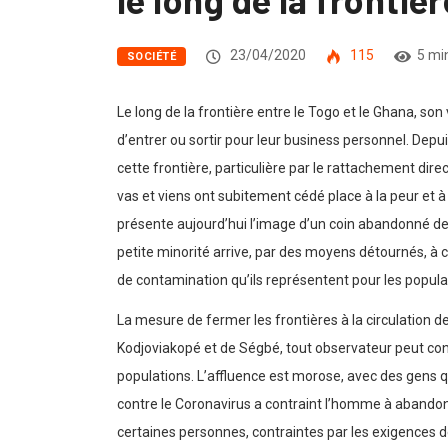
23/04/2020
115
5 mi
SOCIÉTÉ
Le long de la frontière entre le Togo et le Ghana, so
d’entrer ou sortir pour leur business personnel. Depu
cette frontière, particulière par le rattachement dire
vas et viens ont subitement cédé place à la peur et 
présente aujourd’hui l’image d’un coin abandonné d
petite minorité arrive, par des moyens détournés, à c
de contamination qu’ils représentent pour les popula
La mesure de fermer les frontières à la circulation d
Kodjoviakopé et de Ségbé, tout observateur peut cons
populations. L’affluence est morose, avec des gens q
contre le Coronavirus a contraint l’homme à abandonne
certaines personnes, contraintes par les exigences d