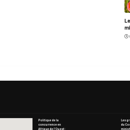
Le
mi
Politique de la
Les g
concurrence en
du Co
Afrique de l’Ouest :
minist