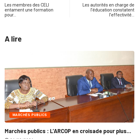
Les membres des CELI
Les autorités en charge de
entament une formation
l’éducation constatent
pour…
l’effectivité…
A lire
HÉS PUBLICS
INTÉ
 publics : L’ARCOP en croisade pour plus...
Gestion