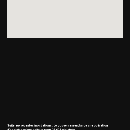
Suite aux récentes inondations : Le gouvernement lance une opération
d’assistance humanitaire pour 26.603 sinistrés