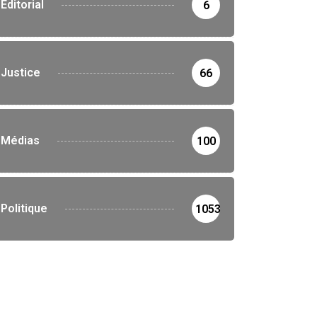
Editorial
6
Justice
66
Médias
100
Politique
1053