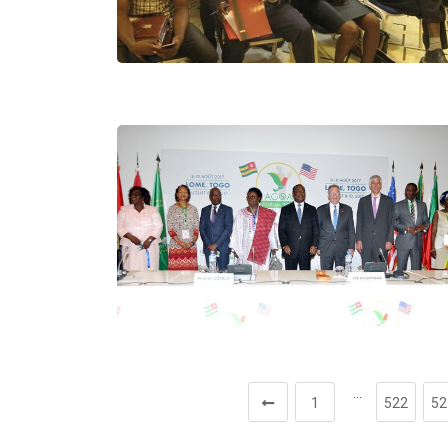
…
1
522
52