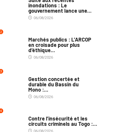
Suite aux récentes
inondations : Le
gouvernement lance une...
06/08/2026
2
MARCHÉS PUBLICS
Marchés publics : L’ARCOP
en croisade pour plus
d’éthique...
06/08/2026
3
INTÉGRATION RÉGIONALE
Gestion concertée et
durable du Bassin du
Mono :...
06/08/2026
4
SÉCURITÉ
Contre l’insécurité et les
circuits criminels au Togo :...
06/08/2026