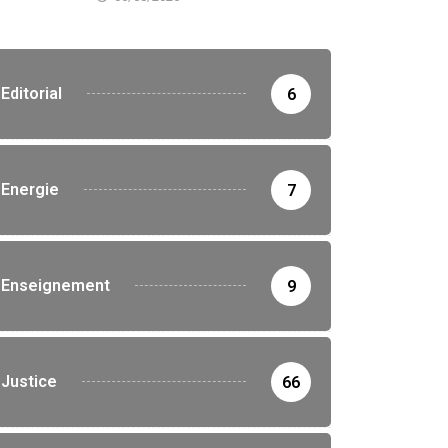
Editorial
6
Energie
7
Enseignement
9
Justice
66