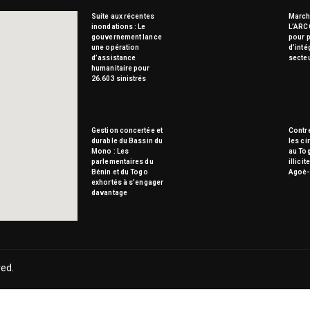
Suite aux récentes
Marché
inondations : Le
L’ARC
gouvernement lance
pour p
une opération
d’inté
d’assistance
secte
humanitaire pour
26.603 sinistrés
Gestion concertée et
Contre
durable du Bassin du
les ci
Mono : Les
au To
parlementaires du
illici
Bénin et du Togo
Agoè-
exhortés à s’engager
davantage
ved.