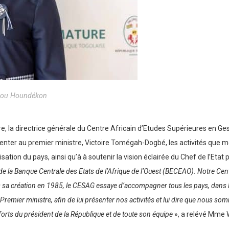
rou Houndékon
mature, la directrice générale du Centre Africain d’Etudes Supérieures 
nter au premier ministre, Victoire Tomégah-Dogbé, les activités que mène
ation du pays, ainsi qu’à à soutenir la vision éclairée du Chef de l’Etat
e de la Banque Centrale des Etats de l’Afrique de l’Ouest (BECEAO). Notre Ce
is sa création en 1985, le CESAG essaye d’accompagner tous les pays, dans l
Premier ministre, afin de lui présenter nos activités et lui dire que nous
fforts du président de la République et de toute son équipe
», a relévé Mme