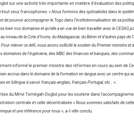
gbé sur une activité très importante en matière d’évaluation des poli
rtout ceux francophones. «
Nous formons des spécialistes dans le systè
st de pouvoir accompagner le Togo dans l’institutionnalisation de sa polit
trise bien nos domaines et qu’elle a en vue de bien travailler avec le CES
niveau de la Cote d’Ivoire, du Madagascar, du Bénin et d’autres pays de l’Af
Pour relever ce défi, nous avons sollicité le soutien du Premier ministre et
les domaines de l’ingénierie, des MBC des finances et banques, des comman
ment informé le premier ministre des réformes en cours au sein de Centr
en accrue dans le domaine de la formation en langue avec un centre qui 
mes en bilingue à savoir français-anglais, français-Portugal, etc…
».
rtise du Mme Tomégah-Dogbé pour les soutenir dans l’accompagnement de
tration centrale et celle décentralisée «
Nous sommes satisfaits de cette
amique et une référence pour nous
», a-t-elle conclu.