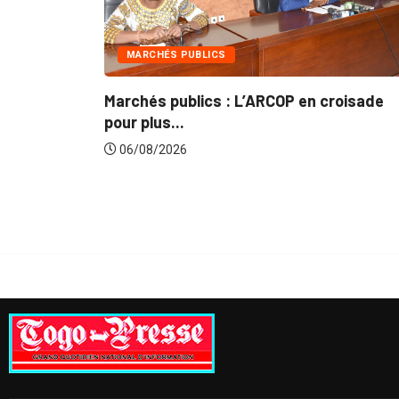
UBLICS
INTÉGRATION RÉGIONA
blics : L’ARCOP en croisade
Gestion concertée 
du...
6
06/08/2026