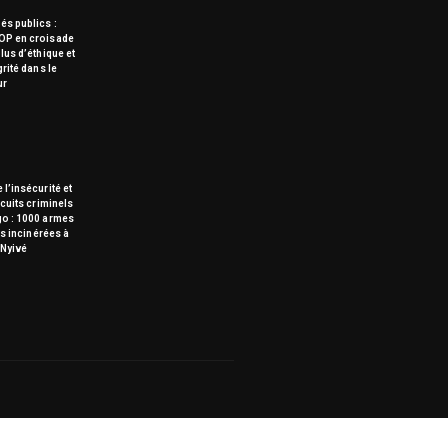
s publics :
OP en croisade
lus d’éthique et
grité dans le
ur
 l’insécurité et
rcuits criminels
go : 1000 armes
tes incinérées à
Nyivé