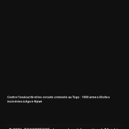
Contre l’insécurité et les circuits criminels au Togo : 1000 armes illicites
incinérées à Agoè-Nyivé