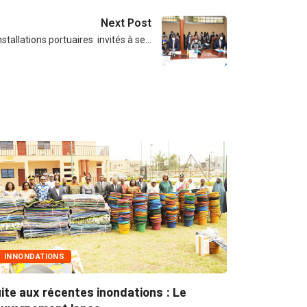
Next Post
nstallations portuaires invités à se…
NONDATIONS
MARCHÉS PUB
 aux récentes inondations : Le
Marchés publi