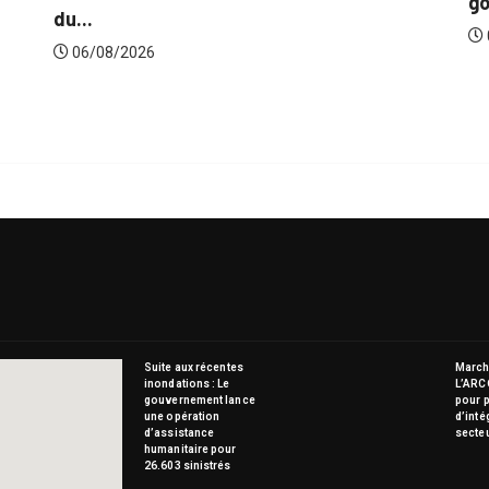
gouve
du...
06/0
06/08/2026
Suite aux récentes
Marché
inondations : Le
L’ARC
gouvernement lance
pour p
une opération
d’inté
d’assistance
secte
humanitaire pour
26.603 sinistrés