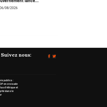
rnement lance...
pour plus...
8/2026
06/08/2026
Suivez nous:
s publics :
OP en croisade
lus d’éthique et
grité dans le
ur