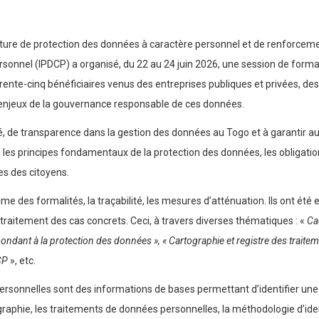
ture de protection des données à caractère personnel et de renforcemen
rsonnel (IPDCP) a organisé, du 22 au 24 juin 2026, une session de forma
rente-cinq bénéficiaires venus des entreprises publiques et privées, des 
es enjeux de la gouvernance responsable de ces données.
té, de transparence dans la gestion des données au Togo et à garantir au
 les principes fondamentaux de la protection des données, les obligati
es des citoyens.
me des formalités, la traçabilité, les mesures d’atténuation. Ils ont été 
 traitement des cas concrets. Ceci, à travers diverses thématiques : «
Cad
dant à la protection des données », « Cartographie et registre des traitement
CP
», etc.
ersonnelles sont des informations de bases permettant d’identifier une
ographie, les traitements de données personnelles, la méthodologie d’ide