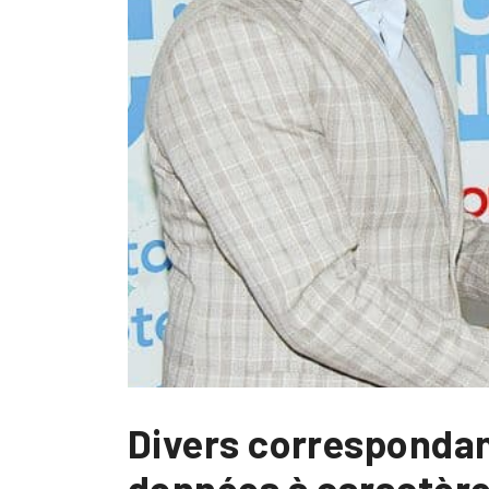
Divers correspondan
données à caractère