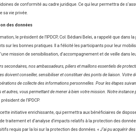
doines de conformité au cadre juridique. Ce qui leur permettra de s’ass
e sa vie privée.
ion des données
rmation, le président de l’IPDCP, Col. Bédiani Belei, a rappelé que dans
ts sur les bonnes pratiques. Il a félicité les participants pour leur mobil
’une mission de sensibilisation, d’accompagnement et de veille dans leur
rs secondaires, nos ambassadeurs, piliers et maillons essentiels de protec
es doivent conseiller, sensibiliser et constituer des ponts de liaison. Votre
 opérations de collecte des informations personnelles. Pour les étapes suiva
ls et autres, vous permettant de mener à bien votre mission. Notre instance 
e président de l’IPDCP.
cette initiative enrichissante, qui permettra aux bénéficiaires de dis
 traitement et d’analyse d’impacts relatifs à la protection des données 
ifs requis par la loi sur la protection des données. «
J’ai pu acquérir de