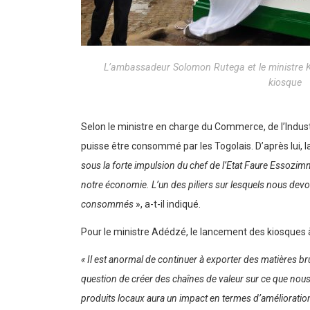
L’ambassadeur Solomon Rutega et le ministre K
kiosque
Selon le ministre en charge du Commerce, de l’Indust
puisse être consommé par les Togolais. D’après lui, 
sous la forte impulsion du chef de l’Etat Faure Essozi
notre économie. L’un des piliers sur lesquels nous devo
consommés
», a-t-il indiqué.
Pour le ministre Adédzé, le lancement des kiosques
« Il est anormal de continuer à exporter des matières brute
question de créer des chaînes de valeur sur ce que no
produits locaux aura un impact en termes d’amélioration