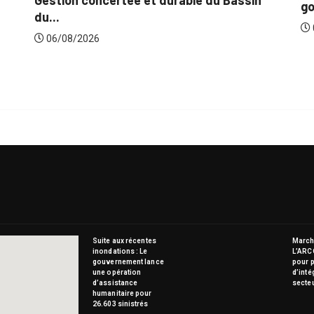
gouvernement lance...
06/08/2026
Suite aux récentes
Marché
inondations : Le
L’ARC
gouvernement lance
pour p
une opération
d’inté
d’assistance
secte
humanitaire pour
26.603 sinistrés