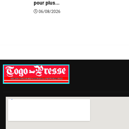
lus...
du...
8/2026
06/08/2026