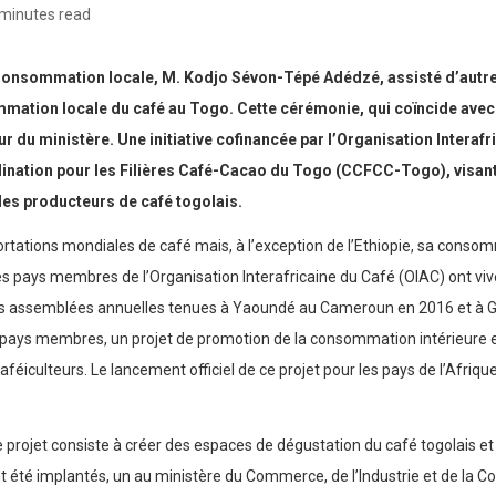
 minutes read
a Consommation locale, M. Kodjo Sévon-Tépé Adédzé, assisté d’autr
mation locale du café au Togo. Cette cérémonie, qui coïncide avec
r du ministère. Une initiative cofinancée par l’Organisation Interafr
dination pour les Filières Café-Cacao du Togo (CCFCC-Togo), visant
es producteurs de café togolais.
rtations mondiales de café mais, à l’exception de l’Ethiopie, sa consomm
, les pays membres de l’Organisation Interafricaine du Café (OIAC) ont 
urs assemblées annuelles tenues à Yaoundé au Cameroun en 2016 et à G
s 25 pays membres, un projet de promotion de la consommation intérieure 
aféiculteurs. Le lancement officiel de ce projet pour les pays de l’Afriq
projet consiste à créer des espaces de dégustation du café togolais et 
nt été implantés, un au ministère du Commerce, de l’Industrie et de la C