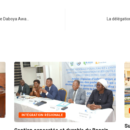
Mme Daboya Awa…
La délégation
INNONDATIONS
ÉGIONALE
Suite aux récentes ino
rtée et durable du Bassin