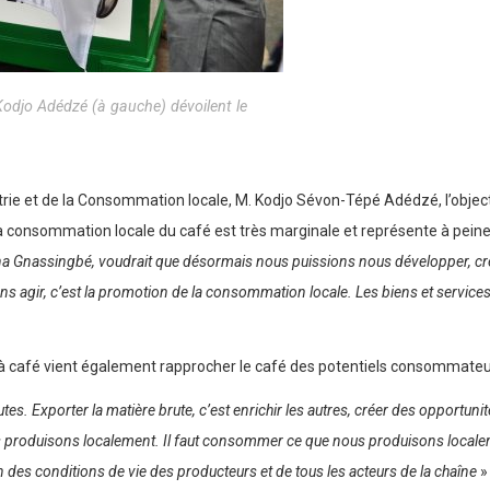
odjo Adédzé (à gauche) dévoilent le
rie et de la Consommation locale, M. Kodjo Sévon-Tépé Adédzé, l’objectif
la consommation locale du café est très marginale et représente à pein
mna Gnassingbé, voudrait que désormais nous puissions nous développer, crée
ns agir, c’est la promotion de la consommation locale. Les biens et service
 à café vient également rapprocher le café des potentiels consommateu
s. Exporter la matière brute, c’est enrichir les autres, créer des opportunités 
us produisons localement. Il faut consommer ce que nous produisons local
 des conditions de vie des producteurs et de tous les acteurs de la chaîne
» 