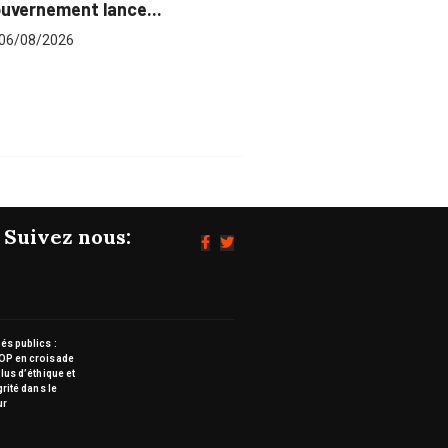
pour plus...
06/08/2026
Suivez nous:
s publics :
OP en croisade
lus d’éthique et
grité dans le
ur