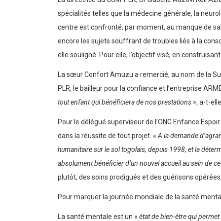
spécialités telles que la médecine générale, la neurolo
centre est confronté, par moment, au manque de sall
encore les sujets souffrant de troubles liés à la c
elle souligné. Pour elle, l’objectif visé, en construi
La sœur Confort Amuzu a remercié, au nom de la Supé
PLR, le bailleur pour la confiance et l’entreprise ARM
tout enfant qui bénéficiera de nos prestations
», a-t-ell
Pour le délégué superviseur de l’ONG Enfance Espoir 
dans la réussite de tout projet. «
A la demande d’agran
humanitaire sur le sol togolais, depuis 1998, et la dét
absolument bénéficier d’un nouvel accueil au sein de c
plutôt, des soins prodigués et des guérisons opérées,
Pour marquer la journée mondiale de la santé mentale,
La santé mentale est un «
état de bien-être qui permet 