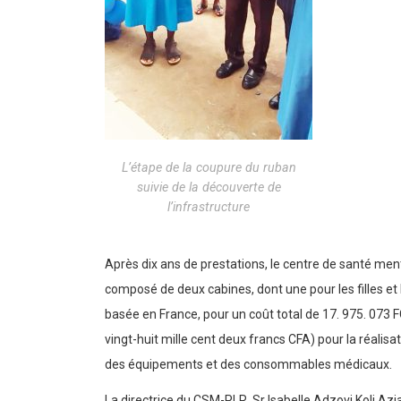
L’étape de la coupure du ruban
suivie de la découverte de
l’infrastructure
Après dix ans de prestations, le centre de santé ment
composé de deux cabines, dont une pour les filles et 
basée en France, pour un coût total de 17. 975. 073 F
vingt-huit mille cent deux francs CFA) pour la réalis
des équipements et des consommables médicaux.
La directrice du CSM-PLR, Sr Isabelle Adzovi Koli Azia