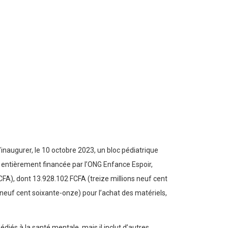
inaugurer, le 10 octobre 2023, un bloc pédiatrique
té entièrement financée par l’ONG Enfance Espoir,
CFA), dont 13.928.102 FCFA (treize millions neuf cent
e neuf cent soixante-onze) pour l’achat des matériels,
édiés à la santé mentale, mais il inclut d’autres