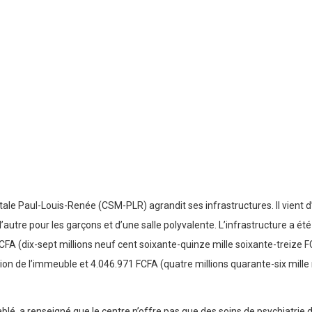
ale Paul-Louis-Renée (CSM-PLR) agrandit ses infrastructures. Il vient d’
l’autre pour les garçons et d’une salle polyvalente. L’infrastructure a é
CFA (dix-sept millions neuf cent soixante-quinze mille soixante-treize F
ation de l’immeuble et 4.046.971 FCFA (quatre millions quarante-six mill
blé, a renseigné que le centre n’offre pas que des soins de psychiatrie d