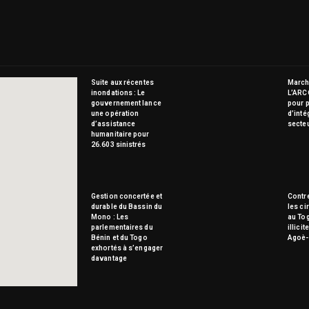
Suite aux récentes
Marché
inondations : Le
L’ARC
gouvernement lance
pour p
une opération
d’inté
d’assistance
secte
humanitaire pour
26.603 sinistrés
Gestion concertée et
Contre
durable du Bassin du
les ci
Mono : Les
au To
parlementaires du
illici
Bénin et du Togo
Agoè-
exhortés à s’engager
davantage