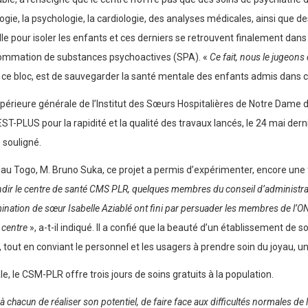
gie, la psychologie, la cardiologie, des analyses médicales, ainsi que des 
e pour isoler les enfants et ces derniers se retrouvent finalement dans
onsommation de substances psychoactives (SPA). «
Ce fait, nous le jugeon
sant ce bloc, est de sauvegarder la santé mentale des enfants admis dans 
rieure générale de l’Institut des Sœurs Hospitalières de Notre Dame de
EST-PLUS pour la rapidité et la qualité des travaux lancés, le 24 mai derni
e souligné.
au Togo, M. Bruno Suka, ce projet a permis d’expérimenter, encore une fo
dir le centre de santé CMS PLR, quelques membres du conseil d’administrat
ermination de sœur Isabelle Aziablé ont fini par persuader les membres de l’
e centre
», a-t-il indiqué. Il a confié que la beauté d’un établissement d
 tout en conviant le personnel et les usagers à prendre soin du joyau, u
 le CSM-PLR offre trois jours de soins gratuits à la population.
à chacun de réaliser son potentiel, de faire face aux difficultés normales de 