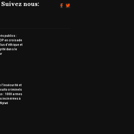
Suivez nous:
s publics :
OP en croisade
lus d’éthique et
grité dans le
ur
 l’insécurité et
rcuits criminels
go : 1000 armes
tes incinérées à
Nyivé