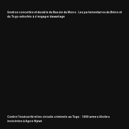
Gestion concertée et durable du Bassin du Mono : Les parlementaires du Bénin et
du Togo exhortés à s’engager davantage
Contre l’insécurité et les circuits criminels au Togo : 1000 armes illicites
incinérées à Agoè-Nyivé