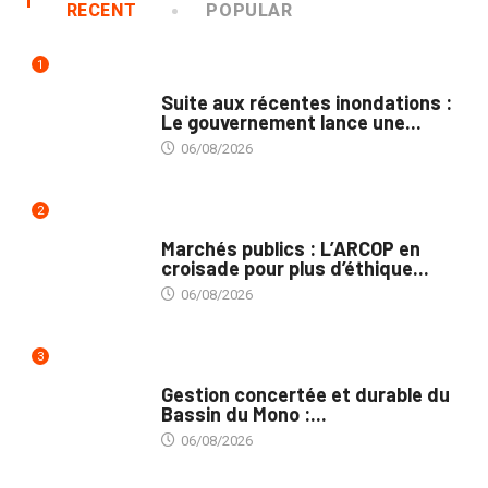
RECENT
POPULAR
1
INNONDATIONS
Suite aux récentes inondations :
Le gouvernement lance une...
06/08/2026
2
MARCHÉS PUBLICS
Marchés publics : L’ARCOP en
croisade pour plus d’éthique...
06/08/2026
3
INTÉGRATION RÉGIONALE
Gestion concertée et durable du
Bassin du Mono :...
06/08/2026