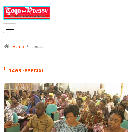
Home
special
TAGS :SPECIAL