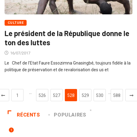
CULTURE
Le président de la République donne le
ton des luttes
16/07/2017
Le Chef de l’Etat Faure Essozimna Gnasingbé, toujours fidèle à la
politique de préservation et de revalorisation des us et
…
…
1
526
527
528
529
530
588
RÉCENTS
POPULAIRES
1
INNONDATIONS