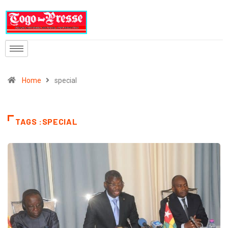
Home
special
TAGS :SPECIAL