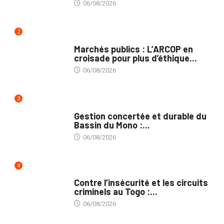
06/08/2026
2
MARCHÉS PUBLICS
Marchés publics : L’ARCOP en
croisade pour plus d’éthique...
06/08/2026
3
INTÉGRATION RÉGIONALE
Gestion concertée et durable du
Bassin du Mono :...
06/08/2026
4
SÉCURITÉ
Contre l’insécurité et les circuits
criminels au Togo :...
06/08/2026