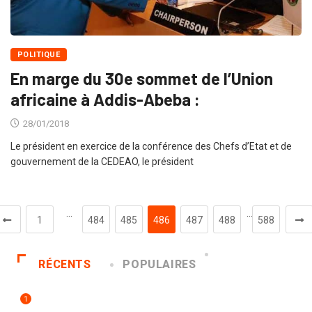
POLITIQUE
En marge du 30e sommet de l’Union
africaine à Addis-Abeba :
28/01/2018
Le président en exercice de la conférence des Chefs d’Etat et de
gouvernement de la CEDEAO, le président
…
…
1
484
485
486
487
488
588
RÉCENTS
POPULAIRES
1
INNONDATIONS