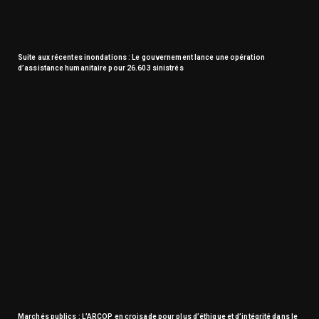
Suite aux récentes inondations : Le gouvernement lance une opération
d’assistance humanitaire pour 26.603 sinistrés
Marchés publics : L’ARCOP en croisade pour plus d’éthique et d’intégrité dans le