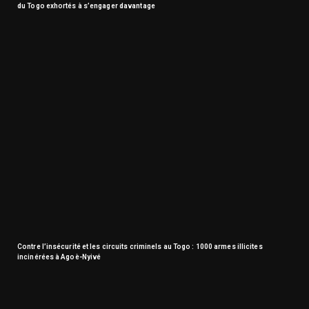
du Togo exhortés à s’engager davantage
Contre l’insécurité et les circuits criminels au Togo : 1000 armes illicites
incinérées à Agoè-Nyivé