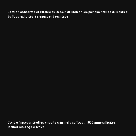
Gestion concertée et durable du Bassin du Mono : Les parlementaires du Bénin et
du Togo exhortés à s’engager davantage
Contre l’insécurité et les circuits criminels au Togo : 1000 armes illicites
incinérées à Agoè-Nyivé