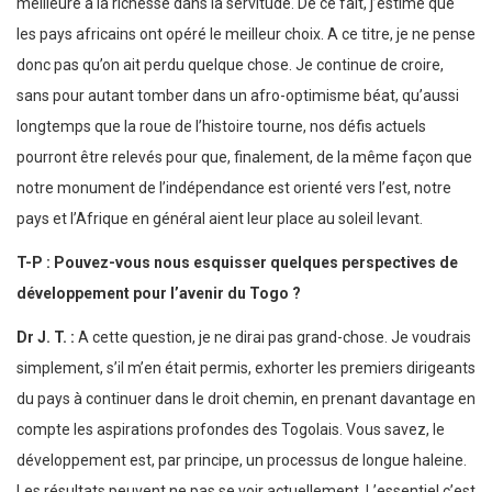
meilleure à la richesse dans la servitude. De ce fait, j’estime que
les pays africains ont opéré le meilleur choix. A ce titre, je ne pense
donc pas qu’on ait perdu quelque chose. Je continue de croire,
sans pour autant tomber dans un afro-optimisme béat, qu’aussi
longtemps que la roue de l’histoire tourne, nos défis actuels
pourront être relevés pour que, finalement, de la même façon que
notre monument de l’indépendance est orienté vers l’est, notre
pays et l’Afrique en général aient leur place au soleil levant.
T-P :
Pouvez-vous nous esquisser quelques perspectives de
développement pour l’avenir du Togo ?
Dr J. T. :
A cette question, je ne dirai pas grand-chose. Je voudrais
simplement, s’il m’en était permis, exhorter les premiers dirigeants
du pays à continuer dans le droit chemin, en prenant davantage en
compte les aspirations profondes des Togolais. Vous savez, le
développement est, par principe, un processus de longue haleine.
Les résultats peuvent ne pas se voir actuellement. L’essentiel c’est