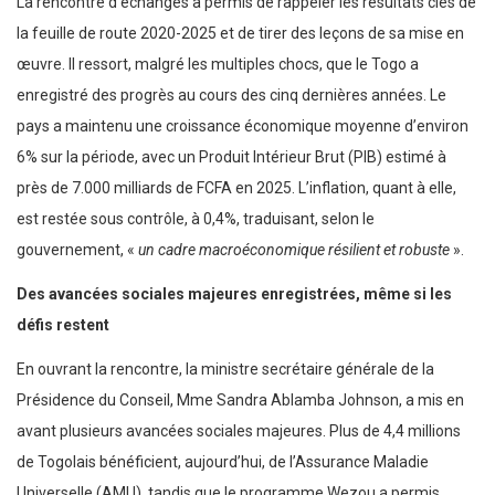
La rencontre d’échanges a permis de rappeler les résultats clés de
la feuille de route 2020-2025 et de tirer des leçons de sa mise en
œuvre. Il ressort, malgré les multiples chocs, que le Togo a
enregistré des progrès au cours des cinq dernières années. Le
pays a maintenu une croissance économique moyenne d’environ
6% sur la période, avec un Produit Intérieur Brut (PIB) estimé à
près de 7.000 milliards de FCFA en 2025. L’inflation, quant à elle,
est restée sous contrôle, à 0,4%, traduisant, selon le
gouvernement, «
un cadre macroéconomique résilient et robuste
».
Des avancées sociales majeures enregistrées, même si les
défis restent
En ouvrant la rencontre, la ministre secrétaire générale de la
Présidence du Conseil, Mme Sandra Ablamba Johnson, a mis en
avant plusieurs avancées sociales majeures. Plus de 4,4 millions
de Togolais bénéficient, aujourd’hui, de l’Assurance Maladie
Universelle (AMU), tandis que le programme Wezou a permis