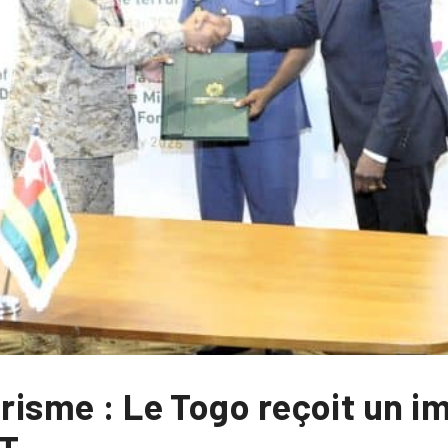
orisme : Le Togo reçoit un i
CT