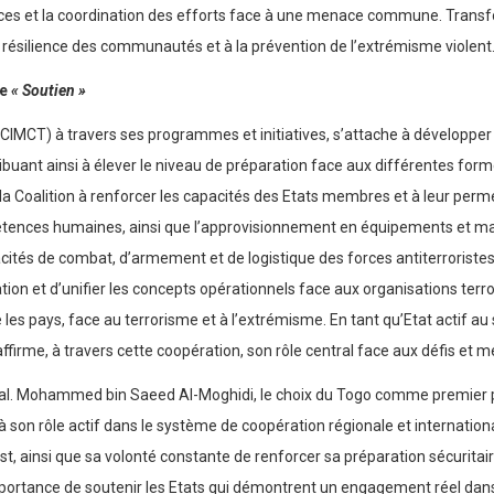
nces et la coordination des efforts face à une menace commune. Transfo
résilience des communautés et à la prévention de l’extrémisme violent
ve
« Soutien »
e (CIMCT) à travers ses programmes et initiatives, s’attache à développe
buant ainsi à élever le niveau de préparation face aux différentes forme
la Coalition à renforcer les capacités des Etats membres et à leur perme
ces humaines, ainsi que l’approvisionnement en équipements et matérie
apacités de combat, d’armement et de logistique des forces antiterroriste
ation et d’unifier les concepts opérationnels face aux organisations terro
 les pays, face au terrorisme et à l’extrémisme. En tant qu’Etat actif au
affirme, à travers cette coopération, son rôle central face aux défis et 
 Gal. Mohammed bin Saeed Al-Moghidi, le choix du Togo comme premier pa
 son rôle actif dans le système de coopération régionale et international
t, ainsi que sa volonté constante de renforcer sa préparation sécuritaire 
 l’importance de soutenir les Etats qui démontrent un engagement réel da