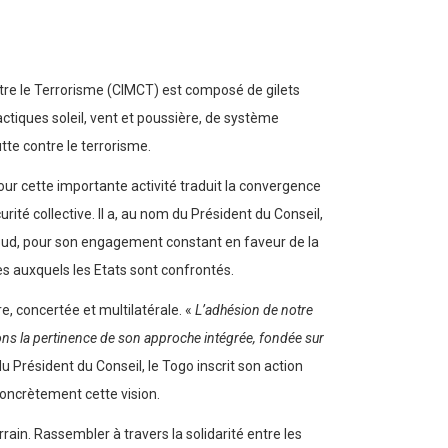
ontre le Terrorisme (CIMCT) est composé de gilets
actiques soleil, vent et poussière, de système
utte contre le terrorisme.
pour cette importante activité traduit la convergence
rité collective. Il a, au nom du Président du Conseil,
d, pour son engagement constant en faveur de la
ves auxquels les Etats sont confrontés.
e, concertée et multilatérale. «
L’adhésion de notre
uons la pertinence de son approche intégrée, fondée sur
 du Président du Conseil, le Togo inscrit son action
 concrètement cette vision.
ain. Rassembler à travers la solidarité entre les