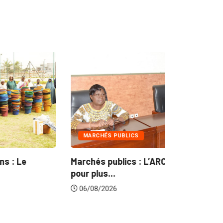
MARCHÉS PUBLICS
INTÉGRATI
rchés publics : L’ARCOP en croisade
Gestion co
ur plus...
du...
06/08/2026
06/08/202