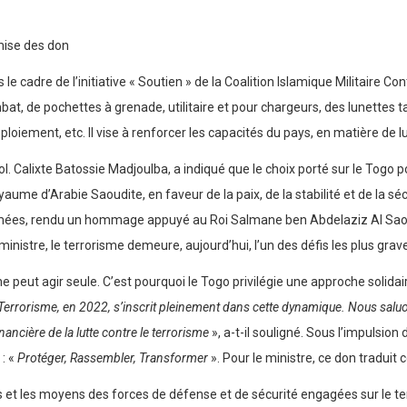
emise des don
le cadre de l’initiative « Soutien » de la Coalition Islamique Militaire C
at, de pochettes à grenade, utilitaire et pour chargeurs, des lunettes t
éploiement, etc. Il vise à renforcer les capacités du pays, en matière de l
ol. Calixte Batossie Madjoulba, a indiqué que le choix porté sur le Togo 
aume d’Arabie Saoudite, en faveur de la paix, de la stabilité et de la sécu
ées, rendu un hommage appuyé au Roi Salmane ben Abdelaziz Al Saou
 ministre, le terrorisme demeure, aujourd’hui, l’un des défis les plus gra
peut agir seule. C’est pourquoi le Togo privilégie une approche solidair
 le Terrorisme, en 2022, s’inscrit pleinement dans cette dynamique. Nous sal
nancière de la lutte contre le terrorisme
», a-t-il souligné. Sous l’impulsion
 : «
Protéger, Rassembler, Transformer
». Pour le ministre, ce don traduit
 et les moyens des forces de défense et de sécurité engagées sur le terr