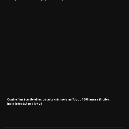
Contre l’insécurité et les circuits criminels au Togo : 1000 armes illicites
incinérées à Agoè-Nyivé