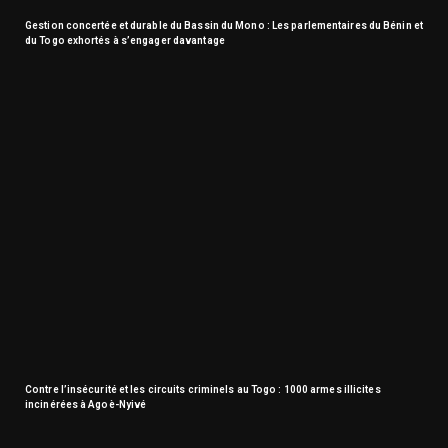
Gestion concertée et durable du Bassin du Mono : Les parlementaires du Bénin et
du Togo exhortés à s’engager davantage
Contre l’insécurité et les circuits criminels au Togo : 1000 armes illicites
incinérées à Agoè-Nyivé