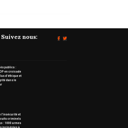
Suivez nous:
s publics :
OP en croisade
lus d’éthique et
grité dans le
ur
 l’insécurité et
rcuits criminels
go : 1000 armes
tes incinérées à