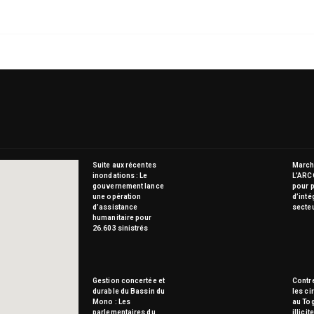
Suite aux récentes
Marché
inondations : Le
L’ARC
gouvernement lance
pour p
une opération
d’inté
d’assistance
secte
humanitaire pour
26.603 sinistrés
Gestion concertée et
Contre
durable du Bassin du
les ci
Mono : Les
au To
parlementaires du
illici