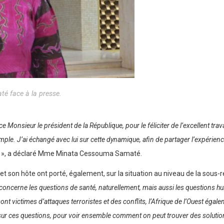
 face à la presse.
 Monsieur le président de la République, pour le féliciter de l’excellent trava
ple. J’ai échangé avec lui sur cette dynamique, afin de partager l’expérienc
», a déclaré Mme Minata Cessouma Samaté.
t son hôte ont porté, également, sur la situation au niveau de la sous-r
oncerne les questions de santé, naturellement, mais aussi les questions hu
t sont victimes d’attaques terroristes et des conflits, l’Afrique de l’Ouest ég
sur ces questions, pour voir ensemble comment on peut trouver des soluti