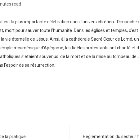
nutes read
t est la plus importante célébration dans l’univers chrétien
.
Dimanche de
ort pour sauver toute l’humanité. Dans les églises et temples, c’est dan
a vie éternelle de Jésus. Ainsi, à la cathédrale Sacré Cœur de Lomé, un
Temple œcuménique d’Apégamé, les fidèles protestants ont chanté et da
 catholiques s’étaient souvenus de la mort et de la mise au tombeau de Jé
s l’espoir de sa résurrection.
de la pratique…
Règlementation du secteur f