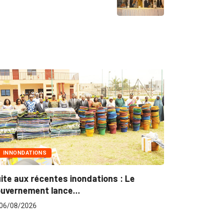
INNONDATIONS
MARCHÉS 
ite aux récentes inondations : Le
Marchés pu
uvernement lance...
pour plus..
06/08/2026
06/08/202