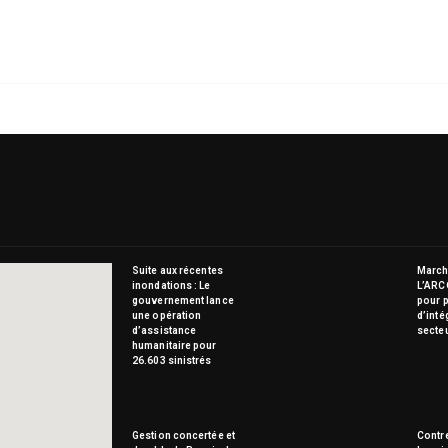
Suite aux récentes
Marché
inondations : Le
L’ARC
gouvernement lance
pour p
une opération
d’inté
d’assistance
secte
humanitaire pour
26.603 sinistrés
Gestion concertée et
Contre