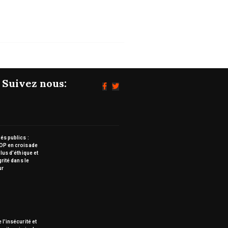
Suivez nous:
s publics :
OP en croisade
lus d’éthique et
grité dans le
ur
 l’insécurité et