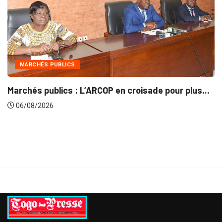
LICS
INTÉGRATION 
cs : L’ARCOP en croisade pour plus...
Gestion conce
06/08/2026