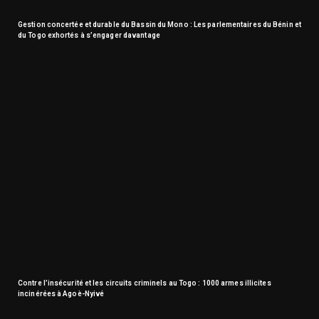
Gestion concertée et durable du Bassin du Mono : Les parlementaires du Bénin et
du Togo exhortés à s’engager davantage
Contre l’insécurité et les circuits criminels au Togo : 1000 armes illicites
incinérées à Agoè-Nyivé