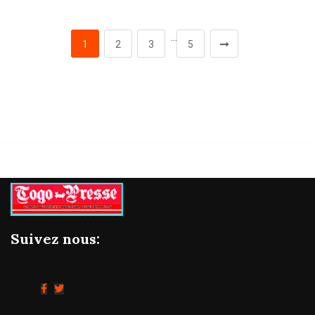
…
1
2
3
5
Suivez nous: