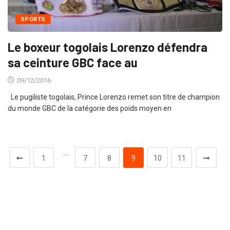
SPORTS
Le boxeur togolais Lorenzo défendra
sa ceinture GBC face au
09/12/2016
Le pugiliste togolais, Prince Lorenzo remet son titre de champion
du monde GBC de la catégorie des poids moyen en
…
1
7
8
9
10
11