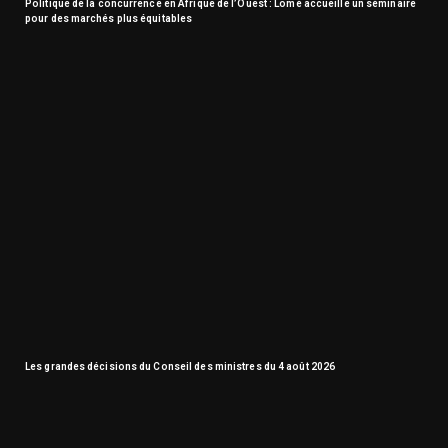
Politique de la concurrence en Afrique de l’Ouest : Lomé accueille un séminaire
pour des marchés plus équitables
Les grandes décisions du Conseil des ministres du 4 août 2026