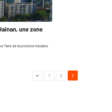
 Hainan, une zone
r faire de la province insulaire
1
2
3