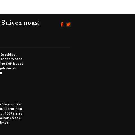
Suivez nous:
s publics :
OP en croisade
lus d’éthique et
grité dans le
ur
 l’insécurité et
rcuits criminels
go : 1000 armes
tes incinérées à
Nyivé