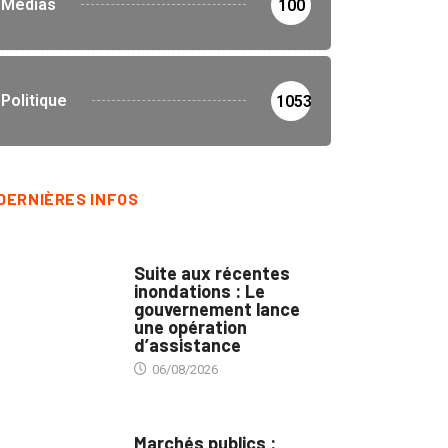
Médias
100
Politique
1053
DERNIÈRES INFOS
INNONDATIONS
Suite aux récentes
inondations : Le
gouvernement lance
une opération
d’assistance
06/08/2026
MARCHÉS PUBLICS
Marchés publics :