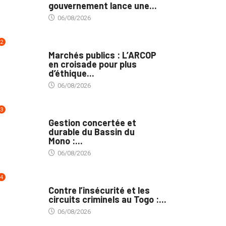
gouvernement lance une...
06/08/2026
2
MARCHÉS PUBLICS
Marchés publics : L’ARCOP
en croisade pour plus
d’éthique...
06/08/2026
3
INTÉGRATION RÉGIONALE
Gestion concertée et
durable du Bassin du
Mono :...
06/08/2026
4
SÉCURITÉ
Contre l’insécurité et les
circuits criminels au Togo :...
06/08/2026