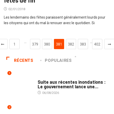
fêtes de fin
02/01/2018
Les lendemains des fêtes paraissent généralement lourds pour
les citoyens qui ont du mal à renouer avec le quotidien. Si
…
…
1
379
380
381
382
383
402
RÉCENTS
POPULAIRES
1
INNONDATIONS
Suite aux récentes inondations :
Le gouvernement lance une...
06/08/2026
2
MARCHÉS PUBLICS