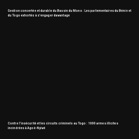
Gestion concertée et durable du Bassin du Mono : Les parlementaires du Bénin et
du Togo exhortés à s’engager davantage
Contre l’insécurité et les circuits criminels au Togo : 1000 armes illicites
incinérées à Agoè-Nyivé