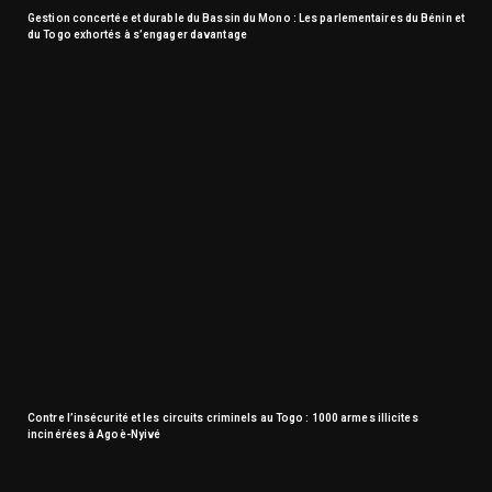
Gestion concertée et durable du Bassin du Mono : Les parlementaires du Bénin et
du Togo exhortés à s’engager davantage
Contre l’insécurité et les circuits criminels au Togo : 1000 armes illicites
incinérées à Agoè-Nyivé