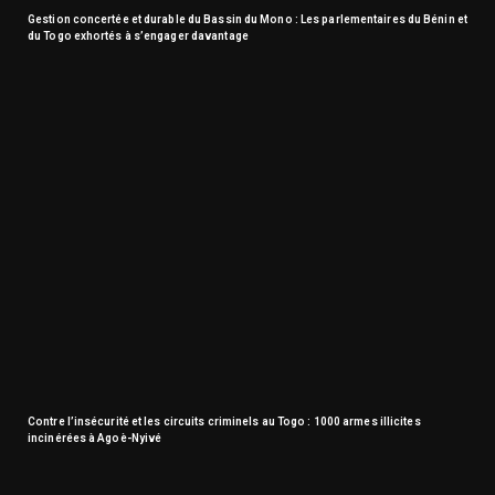
Gestion concertée et durable du Bassin du Mono : Les parlementaires du Bénin et
du Togo exhortés à s’engager davantage
Contre l’insécurité et les circuits criminels au Togo : 1000 armes illicites
incinérées à Agoè-Nyivé