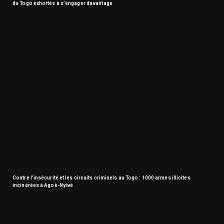
du Togo exhortés à s’engager davantage
Contre l’insécurité et les circuits criminels au Togo : 1000 armes illicites
incinérées à Agoè-Nyivé